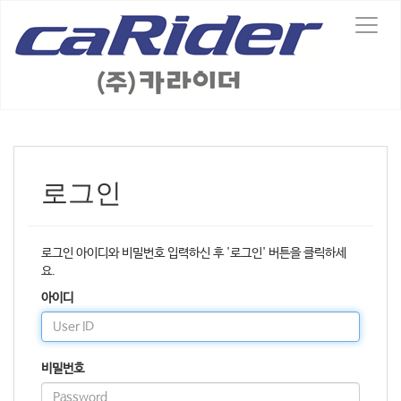
T
o
g
g
l
e
n
a
v
로그인
i
g
a
t
로그인 아이디와 비밀번호 입력하신 후 '로그인' 버튼을 클릭하세
i
요.
o
n
아이디
비밀번호