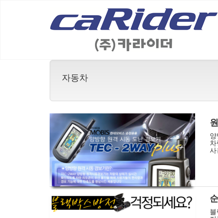
자동차
원
양
차
사
순
블