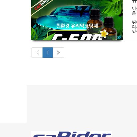
유
이
은
뛰
여
있
«
1
»