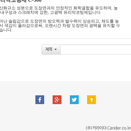
리막코팅제 C-500
산화규소 성분으로 도장면과의 안정적인 화학결합을 유도하며, 높
 내구성과 스크래치에 강한, 고광택 유리막코팅제입니다.
어난 슬립감으로 도장면의 방오력과 발수력이 상승되고, 채도를 높
서 색감이 올라감으로써, 오랜시간 차량 도장면의 광택을 유지할 수
습니다.
제목
(주)카라이더 Carider.co.k