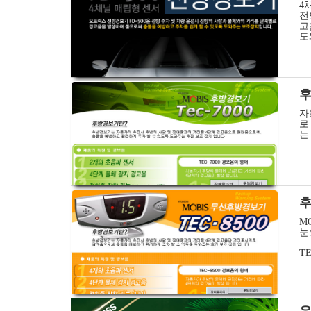
4
전
고
도
후
자
로
는
후
M
눈
TE