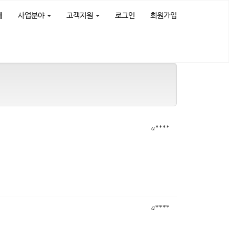
개
사업분야
고객지원
로그인
회원가입
a****
a****