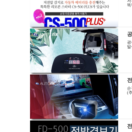
저
똑
공
광
발
전
순
(
전